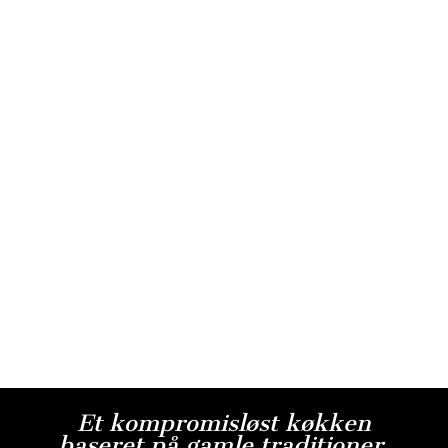
Et kompromisløst køkken
baseret på gamle traditioner,