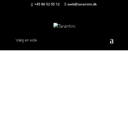
+45 86 52 05 12
web@tarantini.dk
Vælg en side