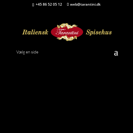
+45 86 52 05 12
web@tarantini.dk
Copyright © 2019
Tarantini
|Webdesign
Unikco
Vælg en side