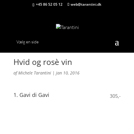
+45 86 52 05 12
web@tarantini.dk
Vælg en side
Hvid og rosè vin
af
Michele Tarantini
|
jan 10, 2016
1. Gavi di Gavi
305,-
Denne vin har en lys strågul farve med en delikat
duft af fersken.
Smagen er tør, frisk og fyldig. Velegnet til pasta- og
fiskeretter