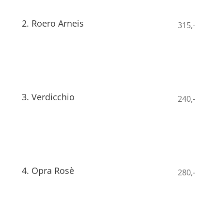
2. Roero Arneis
315,-
Farven er gul med grønne undertoner. Duften er
vedholdende med anelse af honning og kamille.
Fyldig i smagen. Velenget til friske oste
3. Verdicchio
240,-
Tør, harmonisk vin fra adriaterkysten. Lys strågul
farve, frisk duft og fyldig smag. Velegnet til
fiskeretter
4. Opra Rosè
280,-
En rosè vin med intens duft af blomster og frisk
frugt, harmonisk i smag og duft
passer til lette
retter som fisk, pasta med skaldyr og hvidt kød