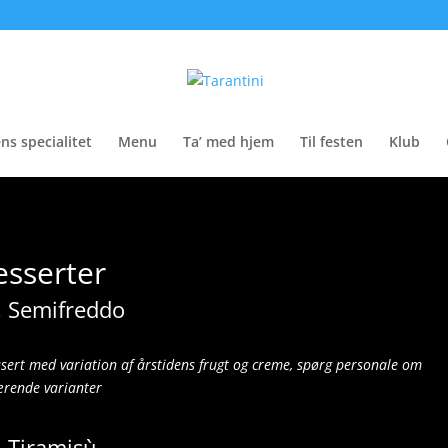
ns specialitet
Menu
Ta’ med hjem
Til festen
Klub
esserter
. Semifreddo
ssert med variation af årstidens frugt og creme, spørg personale om
rende varianter
. Tiramisù