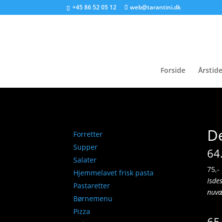
+45 86 52 05 12
web@tarantini.dk
Forside
Årstide
D
Forretter
Supper
64
Salater
75,-
Hjemmelavet frisk pasta
Isde
Pastaretter
nuvæ
Børnemenu
Pizza
65