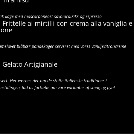
sik kage med mascarponeost savoiardikiks og espresso
 Frittelle ai mirtilli con crema alla vaniglia e
mone
melavet blåbær pandekager serveret med
vores vaniljecitroncreme
. Gelato Artigianale
ssert. Her værnes der om de stolte italienske traditioner i
emstillingen, lad os fortælle om vore varianter af smag og pynt