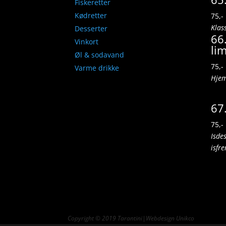
Fiskeretter
Kødretter
75,-
Klas
Desserter
66.
Vinkort
li
Øl & sodavand
75,-
Varme drikke
Hjem
67
75,-
Isde
isfr
Copyright © 2019
Tarantini
|Webdesign
Unikco