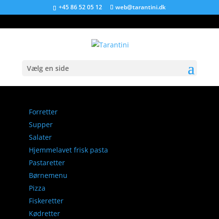
+45 86 52 05 12
web@tarantini.dk
Vælg en side
Forretter
Supper
Salater
Hjemmelavet frisk pasta
Pastaretter
Børnemenu
Pizza
Fiskeretter
Kødretter